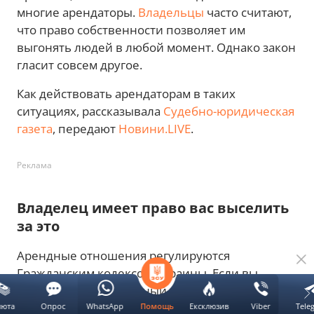
многие арендаторы.
Владельцы
часто считают,
что право собственности позволяет им
выгонять людей в любой момент. Однако закон
гласит совсем другое.
Как действовать арендаторам в таких
ситуациях, рассказывала
Судебно-юридическая
газета
, передают
Новини.LIVE
.
Реклама
Владелец имеет право вас выселить
за это
Арендные отношения регулируются
Гражданским кодексом Украины. Если вы
подписали официальный договор аренды,
арендодатель не может расторгнуть его по
люта
Опрос
WhatsApp
Ексклюзив
Viber
Tele
Помощь