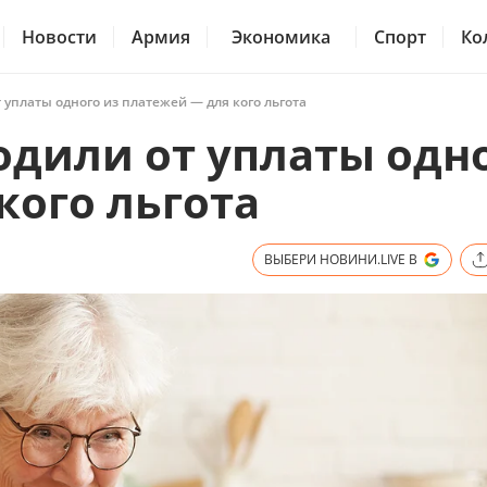
Новости
Армия
Экономика
Спорт
Ко
 уплаты одного из платежей — для кого льгота
одили от уплаты одн
кого льгота
ВЫБЕРИ НОВИНИ.LIVE В