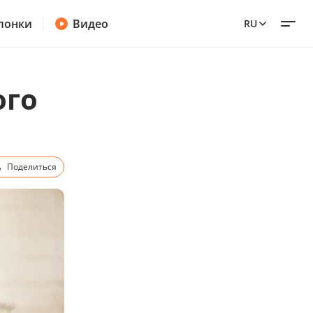
лонки
Видео
RU
ого
Поделиться