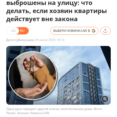
выброшены на улицу: что
делать, если хозяин квартиры
действует вне закона
UA
RU
ВЫБЕРИ НОВИНИ.LIVE В
Дата публикации
29 июля 2026 16:13
Одна рука передает другой ключи, многоэтажные дома. Фото:
Pexels. Коллаж: Новини.LIVE.