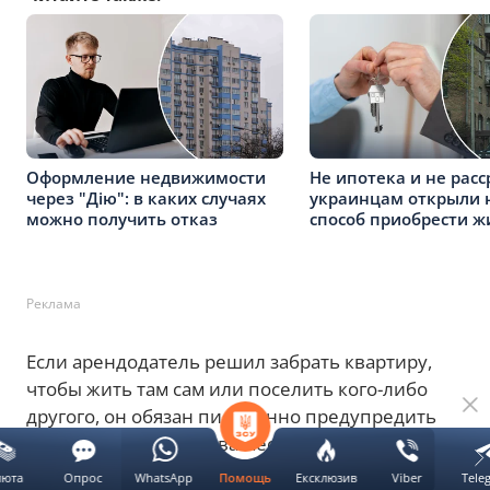
Оформление недвижимости
Не ипотека и не расс
через "Дію": в каких случаях
украинцам открыли 
можно получить отказ
способ приобрести ж
Реклама
Если арендодатель решил забрать квартиру,
чтобы жить там сам или поселить кого-либо
другого, он обязан письменно предупредить
вас как минимум за два месяца. Это даст вам
время, чтобы спокойно найти себе новое
люта
Опрос
WhatsApp
Ексклюзив
Viber
Tele
Помощь