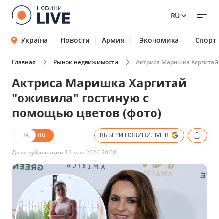
RU
Україна
Новости
Армия
Экономика
Спорт
Главная
Рынок недвижимости
Актриса Маришка Харгитай 
Актриса Маришка Харгитай
"оживила" гостиную с
помощью цветов (фото)
UA
RU
ВЫБЕРИ НОВИНИ.LIVE В
Дата публикации
12 мая 2026 20:08