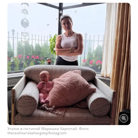
Уголок в гостиной Маришки Харгитай. Фото:
therealmariskahargitay/Instagram