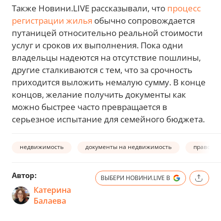
Также Новини.LIVE рассказывали, что
процесс
регистрации жилья
обычно сопровождается
путаницей относительно реальной стоимости
услуг и сроков их выполнения. Пока одни
владельцы надеются на отсутствие пошлины,
другие сталкиваются с тем, что за срочность
приходится выложить немалую сумму. В конце
концов, желание получить документы как
можно быстрее часто превращается в
серьезное испытание для семейного бюджета.
недвижимость
документы на недвижимость
право со
Автор:
ВЫБЕРИ НОВИНИ.LIVE В
Катерина
Балаева