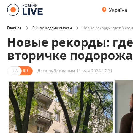
Україна
Главная
Рынок недвижимости
Новые рекорды: где в Укра
Новые рекорды: где
вторичке подорожа
Дата публикации
11 мая 2026 17:31
UA
RU