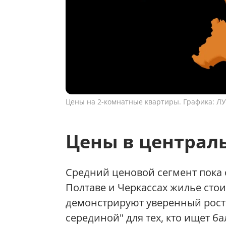
Цены на 2-комнатные квартиры. Графика: Л
Цены в централ
Средний ценовой сегмент пока с
Полтаве и Черкассах жилье стоит
демонстрируют уверенный рост в
серединой" для тех, кто ищет 