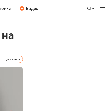
лонки
Видео
RU
 на
Поделиться