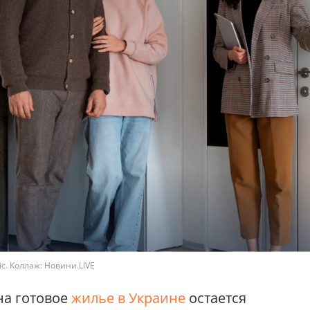
ic. Коллаж: Новини.LIVE
на готовое
жилье в Украине
остается