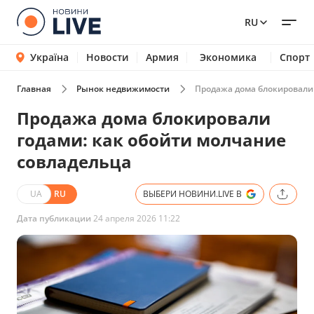
RU
Україна
Новости
Армия
Экономика
Спорт
Главная
Рынок недвижимости
Продажа дома блокировали 
Продажа дома блокировали
годами: как обойти молчание
совладельца
UA
RU
ВЫБЕРИ НОВИНИ.LIVE В
Дата публикации
24 апреля 2026 11:22