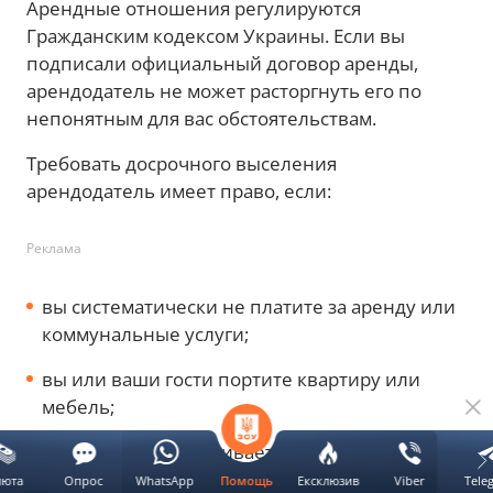
Арендные отношения регулируются
Гражданским кодексом Украины. Если вы
подписали официальный договор аренды,
арендодатель не может расторгнуть его по
непонятным для вас обстоятельствам.
Требовать досрочного выселения
арендодатель имеет право, если:
Реклама
вы систематически не платите за аренду или
коммунальные услуги;
вы или ваши гости портите квартиру или
мебель;
вы постоянно устраиваете шумные
вечеринки и нарушаете покой соседей;
люта
Опрос
WhatsApp
Ексклюзив
Viber
Tele
Помощь