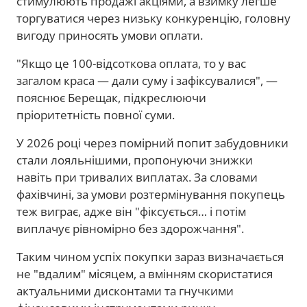
стимулюють продажі акціями, а взимку легше
торгуватися через низьку конкуренцію, головну
вигоду приносять умови оплати.
"Якщо це 100-відсоткова оплата, то у вас
загалом краса — дали суму і зафіксувалися", —
пояснює Берещак, підкреслюючи
пріоритетність повної суми.
У 2026 році через помірний попит забудовники
стали лояльнішими, пропонуючи знижки
навіть при тривалих виплатах. За словами
фахівчині, за умови розтермінування покупець
теж виграє, адже він "фіксується… і потім
виплачує рівномірно без здорожчання".
Таким чином успіх покупки зараз визначається
не "вдалим" місяцем, а вмінням скористатися
актуальними дисконтами та гнучкими