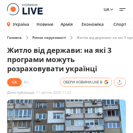
UA
Україна
Новини
Армія
Економіка
Спорт
Головна
Ринок нерухомості
Житло від держави: на які 3 п
Житло від держави: на які 3
програми можуть
розраховувати українці
UA
RU
ОБЕРИ НОВИНИ.LIVE В
Дата публікації:
11 квітня 2026 11:22