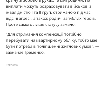
країну зі зброєю в руках, та їхні родини. На
виплати можуть розраховувати військові з
інвалідністю I та II груп, отриманою під час
відсічі агресії, а також родичі загиблих героїв.
Проте самого лише статусу замало.
"Для отримання компенсації потрібно
перебувати на квартирному обліку, тобто має
бути потреба в поліпшенні житлових умов", —
зазначає Тременко.
Реклама