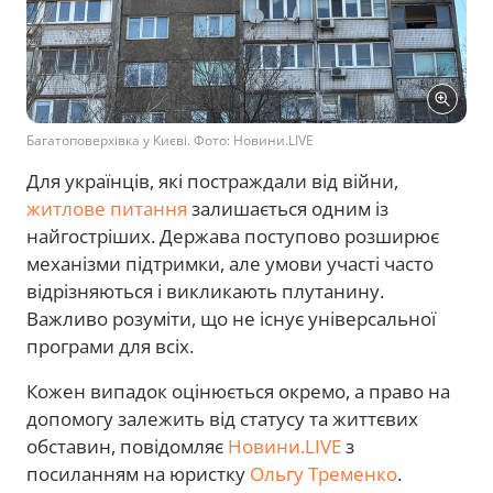
Багатоповерхівка у Києві. Фото: Новини.LIVE
Для українців, які постраждали від війни,
житлове питання
залишається одним із
найгостріших. Держава поступово розширює
механізми підтримки, але умови участі часто
відрізняються і викликають плутанину.
Важливо розуміти, що не існує універсальної
програми для всіх.
Кожен випадок оцінюється окремо, а право на
допомогу залежить від статусу та життєвих
обставин, повідомляє
Новини.LIVE
з
посиланням на юристку
Ольгу Тременко
.