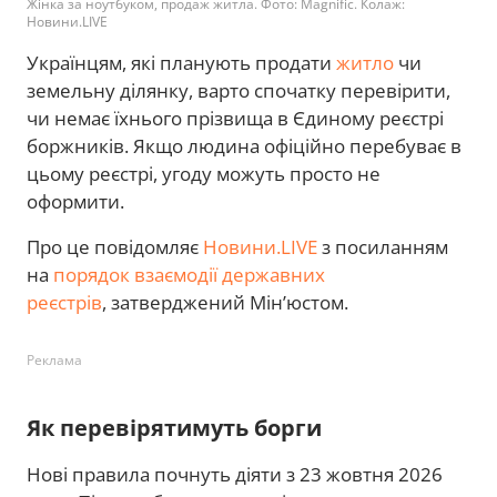
Жінка за ноутбуком, продаж житла. Фото: Magnific. Колаж:
Новини.LIVE
Українцям, які планують продати
житло
чи
земельну ділянку, варто спочатку перевірити,
чи немає їхнього прізвища в Єдиному реєстрі
боржників. Якщо людина офіційно перебуває в
цьому реєстрі, угоду можуть просто не
оформити.
Про це повідомляє
Новини.LIVE
з посиланням
на
порядок взаємодії державних
реєстрів
, затверджений Мін’юстом.
Реклама
Як перевірятимуть борги
Нові правила почнуть діяти з 23 жовтня 2026