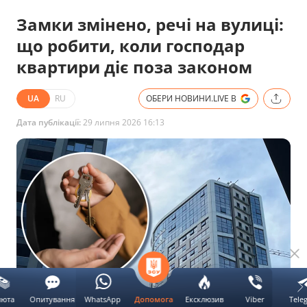
Замки змінено, речі на вулиці:
що робити, коли господар
квартири діє поза законом
UA
RU
ОБЕРИ НОВИНИ.LIVE В
Дата публікації:
29 липня 2026 16:13
люта
Опитування
WhatsApp
Ексклюзив
Viber
Tele
Допомога
Одна рука передає іншій ключі в руку, багатоповерхові будинки.